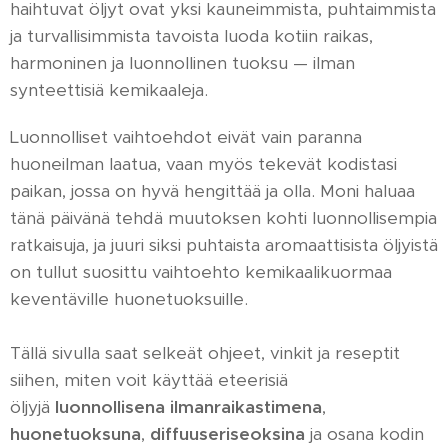
haihtuvat öljyt ovat yksi kauneimmista, puhtaimmista
ja turvallisimmista tavoista luoda kotiin raikas,
harmoninen ja luonnollinen tuoksu — ilman
synteettisiä kemikaaleja.
Luonnolliset vaihtoehdot eivät vain paranna
huoneilman laatua, vaan myös tekevät kodistasi
paikan, jossa on hyvä hengittää ja olla. Moni haluaa
tänä päivänä tehdä muutoksen kohti luonnollisempia
ratkaisuja, ja juuri siksi puhtaista aromaattisista öljyistä
on tullut suosittu vaihtoehto kemikaalikuormaa
keventäville huonetuoksuille.
Tällä sivulla saat selkeät ohjeet, vinkit ja reseptit
siihen, miten voit käyttää eteerisiä
öljyjä
luonnollisena ilmanraikastimena
,
huonetuoksuna
,
diffuuseriseoksina
ja osana kodin