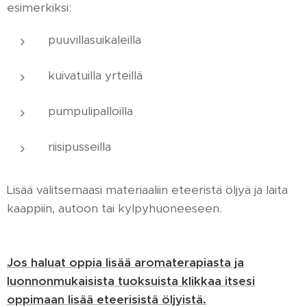
esimerkiksi:
puuvillasuikaleilla
kuivatuilla yrteillä
pumpulipalloilla
riisipusseilla
Lisää valitsemaasi materiaaliin eteeristä öljyä ja laita
kaappiin, autoon tai kylpyhuoneeseen.
Jos haluat oppia lisää aromaterapiasta ja
luonnonmukaisista tuoksuista klikkaa itsesi
oppimaan lisää eteerisistä öljyistä.