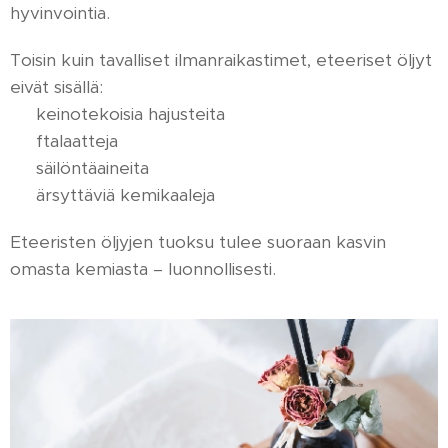
hyvinvointia.
Toisin kuin tavalliset ilmanraikastimet, eteeriset öljyt
eivät sisällä:
🌱 keinotekoisia hajusteita
🌱 ftalaatteja
🌱 säilöntäaineita
🌱 ärsyttäviä kemikaaleja
Eteeristen öljyjen tuoksu tulee suoraan kasvin
omasta kemiasta – luonnollisesti.