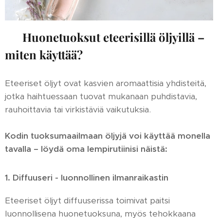
🌿
Huonetuoksut eteerisillä öljyillä –
miten käyttää?
Eteeriset öljyt ovat kasvien aromaattisia yhdisteitä,
jotka haihtuessaan tuovat mukanaan puhdistavia,
rauhoittavia tai virkistäviä vaikutuksia.
Kodin tuoksumaailmaan öljyjä voi käyttää monella
tavalla – löydä oma lempirutiinisi näistä:
1. Diffuuseri - luonnollinen ilmanraikastin
Eteeriset öljyt diffuuserissa toimivat paitsi
luonnollisena huonetuoksuna, myös tehokkaana