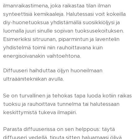
ilmanraikastimena, joka raikastaa tilan ilman
synteettisiä kemikaaleja. Halutessasi voit kokeilla
diy-huonetuoksua yhdistämällä suosikkiöljysi ja
luomalla juuri sinulle sopivan tuoksusekoituksen.
Esimerkiksi sitruunan, piparmintun ja laventelin
yhdistelmä toimii niin rauhoittavana kuin
energisoivanakin vaihtoehtona.
Diffuuseri haihduttaa öljyn huoneilmaan
ultraäänitekniikan avulla.
Se on turvallinen ja tehokas tapa luoda kotiin raikas
tuoksu ja rauhoittava tunnelma tai halutessaan
keskittymistä tukeva ilmapiiri.
Parasta diffuuserissa on sen helppous: täytä
diffuuseri vedellä, tiputa sitten haluamaasi öljyä