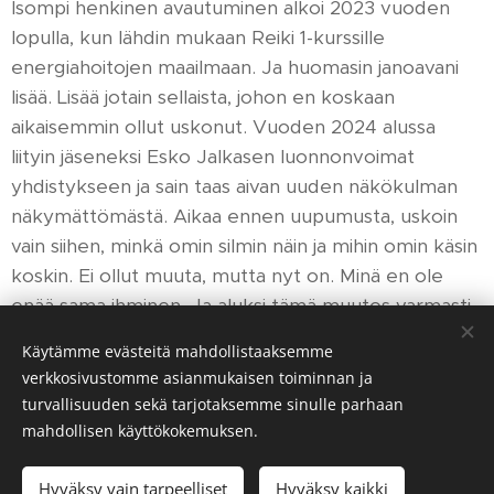
Isompi henkinen avautuminen alkoi 2023 vuoden
lopulla, kun lähdin mukaan Reiki 1-kurssille
energiahoitojen maailmaan. Ja huomasin janoavani
lisää. Lisää jotain sellaista, johon en koskaan
aikaisemmin ollut uskonut. Vuoden 2024 alussa
liityin jäseneksi Esko Jalkasen luonnonvoimat
yhdistykseen ja sain taas aivan uuden näkökulman
näkymättömästä. Aikaa ennen uupumusta, uskoin
vain siihen, minkä omin silmin näin ja mihin omin käsin
koskin. Ei ollut muuta, mutta nyt on. Minä en ole
enää sama ihminen. Ja aluksi tämä muutos varmasti
säikäytti lähipiirini jopa oman mieheni. En kuitenkaan
Käytämme evästeitä mahdollistaaksemme
koe muuttuneeni vaan jokin joka oli aina sisälläni
verkkosivustomme asianmukaisen toiminnan ja
avautui nyt näkyväksi.
turvallisuuden sekä tarjotaksemme sinulle parhaan
mahdollisen käyttökokemuksen.
Nyt tiedän, että henkinen puoleni oli aina ollut
olemassa, mutta vasta uupumus antoi sille tilaa tulla
Hyväksy vain tarpeelliset
Hyväksy kaikki