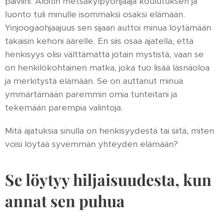
päiviini. Aloitin metsäkylpyohjaaja koulutuksen ja
luonto tuli minulle isommaksi osaksi elämään.
Yinjoogaohjaajuus sen sijaan auttoi minua löytämään
takaisin kehoni äärelle. En siis osaa ajatella, että
henkisyys olisi välttämättä jotain mystistä, vaan se
on henkilökohtainen matka, joka tuo lisää läsnäoloa
ja merkitystä elämään. Se on auttanut minua
ymmärtämään paremmin omia tunteitani ja
tekemään parempia valintoja.
Mitä ajatuksia sinulla on henkisyydestä tai siitä, miten
voisi löytää syvemmän yhteyden elämään?
Se löytyy hiljaisuudesta, kun
annat sen puhua