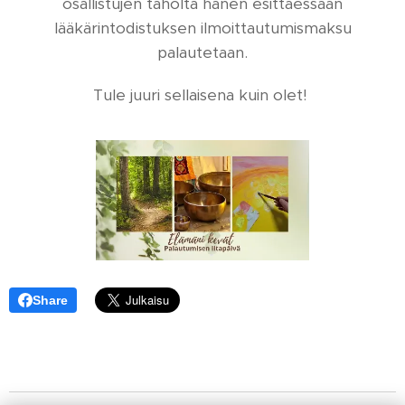
osallistujen taholta hänen esittäessään
lääkärintodistuksen ilmoittautumismaksu
palautetaan.
Tule juuri sellaisena kuin olet!
Share