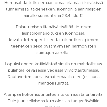
Humpsahda tutkailemaan omaa elämääsi keväisissä
tunnelmissa, taidehetken, luonnon ja äänimaljojen
äärelle sunnuntaina 23.4. klo 12
Palautumisen iltapäivä sisältää tietoisen
läsnäolonharjoituksen luonnossa,
kuvataideterapeuttisen taiteiluhetken, pienen
teehetken sekä pysähtymisen harmonisten
sointujen äärelle.
Lopuksi ennen kotiinlähtöä sinulla on mahdollisuus
pulahtaa keväisessä vedessä vilvoittautumassa,
Rautaveden kansallismaisemaa ihaillen (ei sauna
mahdollisuutta).
Aiempaa kokomusta taiteen tekemisestä ei tarvita.
Tule juuri sellaisena kuin olet. Ja tuo ystäväsikin