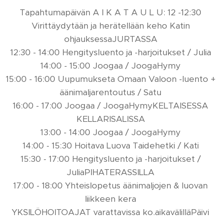
Tapahtumapäivän A I K A T A U L U: 12 -12:30
Virittäydytään ja herätellään keho Katin
ohjauksessaJURTASSA
12:30 - 14:00 Hengitysluento ja -harjoitukset / Julia
14:00 - 15:00 Joogaa / JoogaHymy
15:00 - 16:00 Uupumukseta Omaan Valoon -luento +
äänimaljarentoutus / Satu
16:00 - 17:00 Joogaa / JoogaHymyKELTAISESSA
KELLARISALISSA
13:00 - 14:00 Joogaa / JoogaHymy
14:00 - 15:30 Hoitava Luova Taidehetki / Kati
15:30 - 17:00 Hengitysluento ja -harjoitukset /
JuliaPIHATERASSILLA
17:00 - 18:00 Yhteislopetus äänimaljojen & luovan
liikkeen kera
YKSILÖHOITOAJAT varattavissa ko.aikavälilläPäivi