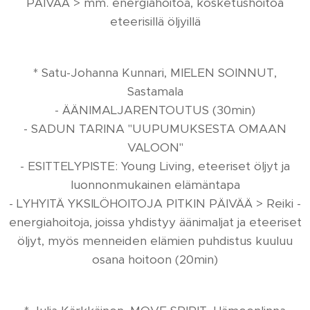
PÄIVÄÄ > mm. energiahoitoa, kosketushoitoa
eteerisillä öljyillä
* Satu-Johanna Kunnari, MIELEN SOINNUT,
Sastamala
- ÄÄNIMALJARENTOUTUS (30min)
- SADUN TARINA "UUPUMUKSESTA OMAAN
VALOON"
- ESITTELYPISTE: Young Living, eteeriset öljyt ja
luonnonmukainen elämäntapa
- LYHYITÄ YKSILÖHOITOJA PITKIN PÄIVÄÄ > Reiki -
energiahoitoja, joissa yhdistyy äänimaljat ja eteeriset
öljyt, myös menneiden elämien puhdistus kuuluu
osana hoitoon (20min)