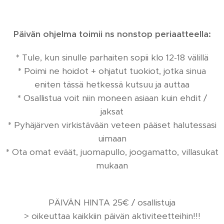
Päivän ohjelma toimii ns nonstop periaatteella:
* Tule, kun sinulle parhaiten sopii klo 12-18 välillä
* Poimi ne hoidot + ohjatut tuokiot, jotka sinua
eniten tässä hetkessä kutsuu ja auttaa
* Osallistua voit niin moneen asiaan kuin ehdit /
jaksat
* Pyhäjärven virkistävään veteen pääset halutessasi
uimaan
* Ota omat eväät, juomapullo, joogamatto, villasukat
mukaan
PÄIVÄN HINTA 25€ / osallistuja
> oikeuttaa kaikkiin päivän aktiviteetteihin!!!