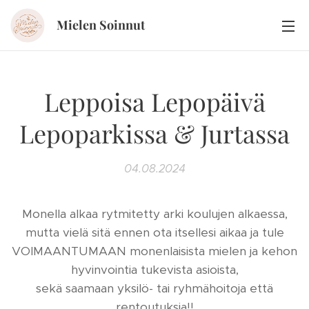
Mielen Soinnut
Leppoisa Lepopäivä
Lepoparkissa & Jurtassa
04.08.2024
Monella alkaa rytmitetty arki koulujen alkaessa,
mutta vielä sitä ennen ota itsellesi aikaa ja tule
VOIMAANTUMAAN monenlaisista mielen ja kehon
hyvinvointia tukevista asioista,
sekä saamaan yksilö- tai ryhmähoitoja että
rentoutuksia!!