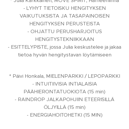
* Julia Kärkkäinen, MOVE SPIRIT, Hämeenlinna
- LYHYT TIETOISKU HENGITYKSEN
VAIKUTUKSISTA JA TASAPAINOISEN
HENGITYKSEN PERUSTEISTA
- OHJATTU PERUSHARJOITUS
HENGITYSTEKNIIKKAAN
- ESITTELYPISTE, jossa Julia keskustelee ja jakaa
tietoa hyvän hengitystavan löytämiseen
* Päivi Honkala, MIELENPARKKI / LEPOPARKKI
- INTUITIIVISIA INTIALAISIA
PÄÄHIERONTATUOKIOTA (15 min)
- RAINDROP JALKAPOHJIIN ETEERISILLÄ
ÖLJYILLÄ (15 min)
- ENERGIAHOITOHETKI (15 MIN)