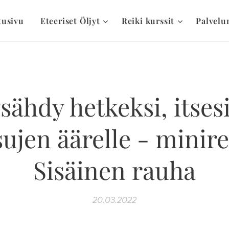
tusivu
Eteeriset Öljyt
Reiki kurssit
Palvelu
sähdy hetkeksi, itsesi
ujen äärelle - miniret
Sisäinen rauha
20.03.2022