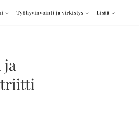
ni
Työhyvinvointi ja virkistys
Lisää
 ja
riitti