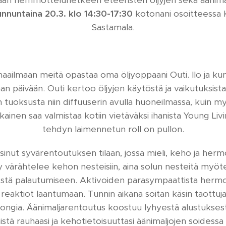
än hemmotteluhetkeen eteeristen öljyjen sekä äänima
unnuntaina 20.3. klo 14:30-17:30
kotonani osoitteessa Ka
Sastamala.
maailmaan meitä opastaa oma öljyoppaani Outi. Ilo ja ku
an päivään. Outi kertoo öljyjen käytöstä ja vaikutuksista
jen tuoksusta niin diffuuserin avulla huoneilmassa, kui
kainen saa valmistaa kotiin vietäväksi ihanista Young Livi
tehdyn laimennetun roll on pullon.
 sinut syvärentoutuksen tilaan, jossa mieli, keho ja herm
y värähtelee kehon nesteisiin, aina solun nesteitä myöte
estä palautumiseen. Aktivoiden parasympaattista hermos
 reaktiot laantumaan. Tunnin aikana soitan käsin taottuja
ja gongia. Äänimaljarentoutus koostuu lyhyestä alustukses
istä rauhaasi ja kehotietoisuuttasi äänimaljojen soidessa ta