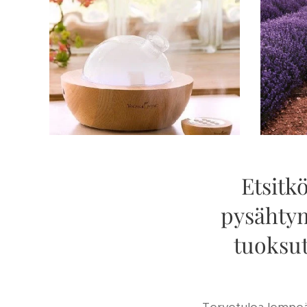
Etsitkö
pysähtymi
tuoksut