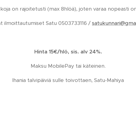
koja on rajoitetusti (max 8hlöä), joten varaa nopeasti o
at ilmoittautumiset Satu 0503733116 /
satukunnari@gma
Hinta 15€/hlö, sis. alv 24%.
Maksu MobilePay tai käteinen.
Ihania talvipäiviä sulle toivottaen, Satu-Mahiya