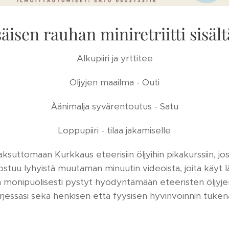
säisen rauhan miniretriitti sisält
Alkupiiri ja yrttitee
Öljyjen maailma - Outi
Äänimalja syvärentoutus - Satu
Loppupiiri - tilaa jakamiselle
aksuttomaan Kurkkaus eteerisiin öljyihin pikakurssiin, j
ostuu lyhyistä muutaman minuutin videoista, joita käyt lä
n monipuolisesti pystyt hyödyntämään eteeristen öljyjen 
rjessasi sekä henkisen että fyysisen hyvinvoinnin tuken