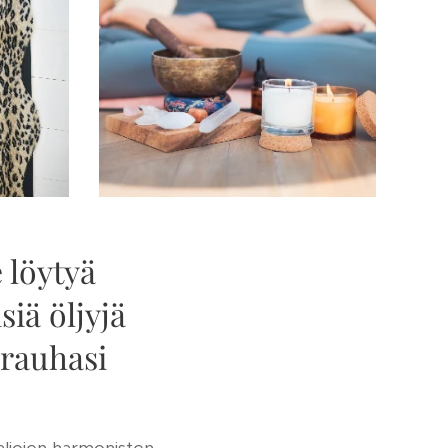
e löytyä
siä öljyjä
 rauhasi