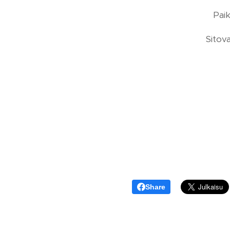
Paik
Sitov
Share