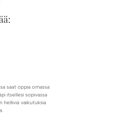
ää:
ossa saat oppia omassa
pi itsellesi sopivassa
helliviä vaikutuksia
a.