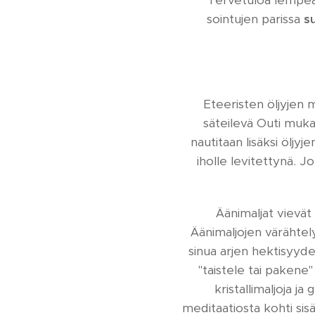
Tervetuloa lempeä
sointujen parissa
s
Eteeristen öljyjen 
säteilevä Outi muka
nautitaan lisäksi öljy
iholle levitettynä. Jo
Äänimaljat vievät
Äänimaljojen värähtel
sinua arjen hektisyyd
"taistele tai pakene"
kristallimaljoja 
meditaatiosta kohti sisä