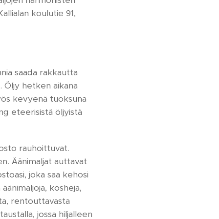
ljojen harmonisten
llialan koulutie 91,
nnia saada rakkautta
. Öljy hetken aikana
n myös kevyenä tuoksuna
ng eteerisistä öljyistä
osto rauhoittuvat.
n. Äänimaljat auttavat
toasi, joka saa kehosi
 äänimaljoja, kosheja,
ta, rentouttavasta
ustalla, jossa hiljalleen