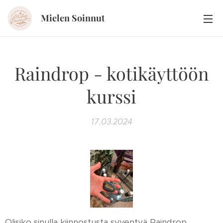
Mielen Soinnut
Raindrop - kotikäyttöön
kurssi
17.03.2024
Olisiko sinulla kiinnostusta syventyä Raindrop