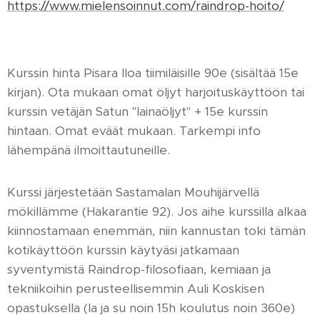
https://www.mielensoinnut.com/raindrop-hoito/
Kurssin hinta Pisara Iloa tiimiläisille 90e (sisältää 15e
kirjan). Ota mukaan omat öljyt harjoituskäyttöön tai
kurssin vetäjän Satun "lainaöljyt" + 15e kurssin
hintaan. Omat eväät mukaan. Tarkempi info
lähempänä ilmoittautuneille.
Kurssi järjestetään Sastamalan Mouhijärvellä
mökillämme (Hakarantie 92). Jos aihe kurssilla alkaa
kiinnostamaan enemmän, niin kannustan toki tämän
kotikäyttöön kurssin käytyäsi jatkamaan
syventymistä Raindrop-filosofiaan, kemiaan ja
tekniikoihin perusteellisemmin Auli Koskisen
opastuksella (la ja su noin 15h koulutus noin 360e)