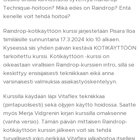
Technique-hoitoon? Mikä edes on Raindrop? Entä
kenelle voit tehdä hoitoa?
Raindrop-kotikäyttöön kurssi järjestetään Pisara Iloa
tiimiläisille sunnuntaina 17.3.2024 klo 10 alkaen.
Kyseessä siis yhden päivän kestävä KOTIKÄYTTÖÖN
tarkoitettu kurssi. Kotikäyttöön -kurssi on
oikeastaan virallisien Raindrop-kurssien intro, sillä se
keskittyy ensisijaisesti tekniikkaan eikä anna
varsinaisesti valmiuksia asiakastyöskentelyyn.
Kurssilla käydään läpi Vitaflex tekniikkaa
(pintapuolisesti) sekä öljyjen käyttö hoidossa. Saatte
myös Merja Vidgrenin kirjan kurssilla omaksenne
(vanha versio). Tämän päivän mittaisen Raindrop-
kotikäyttöön kurssin jälkeen voit siis tehdä
turvallisesti joko pelkkää Vitaflex jalkahoitoa itsellesi